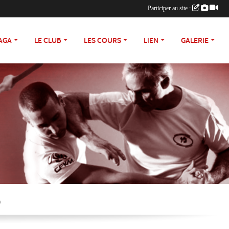
Participer au site :
AGA
LE CLUB
LES COURS
LIEN
GALERIE
D